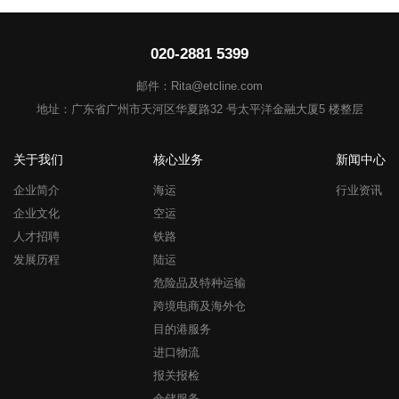
020-2881 5399
邮件：Rita@etcline.com
地址：广东省广州市天河区华夏路32 号太平洋金融大厦5 楼整层
关于我们
核心业务
新闻中心
企业简介
海运
行业资讯
企业文化
空运
人才招聘
铁路
发展历程
陆运
危险品及特种运输
跨境电商及海外仓
目的港服务
进口物流
报关报检