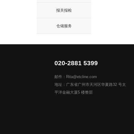
报关报检
仓储服务
020-2881 5399
邮件：Rita@etcline.com
地址：广东省广州市天河区华夏路32 号太
平洋金融大厦5 楼整层